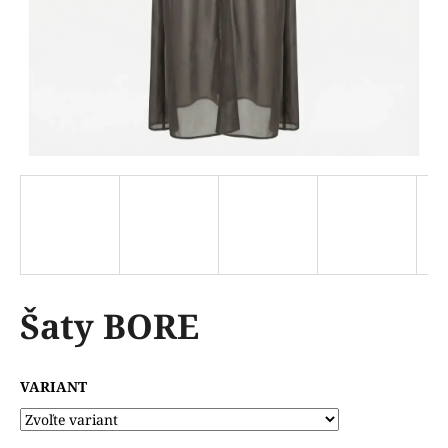
á
j
s
ť
?
HĽADAŤ
Šaty BORE
VARIANT