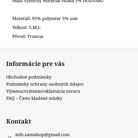
maju vyborny material vďaka 5% HODVÁBU
Materiál: 95% polyester 5% soie
Velkosť: S,M,L
Pôvod: Francia
Z
á
Informácie pre vás
p
ä
Obchodné podmienky
t
Podmienky ochrany osobných údajov
i
Výmena/vrátenie/reklamácia tovaru
e
FAQ – Často kladené otázky
Kontakt
info.zamishop
@
gmail.com