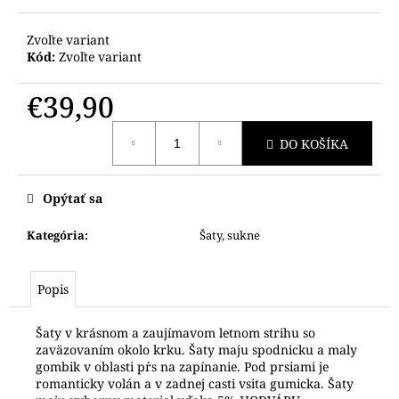
Zvoľte variant
Kód:
Zvoľte variant
€39,90
Jednotková
DO KOŠÍKA
cena:
Opýtať sa
Kategória
:
Šaty, sukne
Popis
Šaty v krásnom a zaujímavom letnom strihu so
zaväzovaním okolo krku. Šaty maju spodnicku a maly
gombik v oblasti pŕs na zapínanie. Pod prsiami je
romanticky volán a v zadnej casti vsita gumicka. Šaty