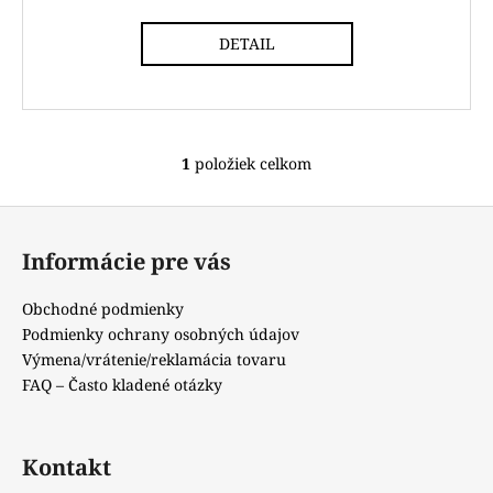
DETAIL
1
položiek celkom
O
v
Z
l
á
á
Informácie pre vás
d
p
a
ä
Obchodné podmienky
c
t
Podmienky ochrany osobných údajov
i
i
Výmena/vrátenie/reklamácia tovaru
e
e
FAQ – Často kladené otázky
p
r
v
k
Kontakt
y