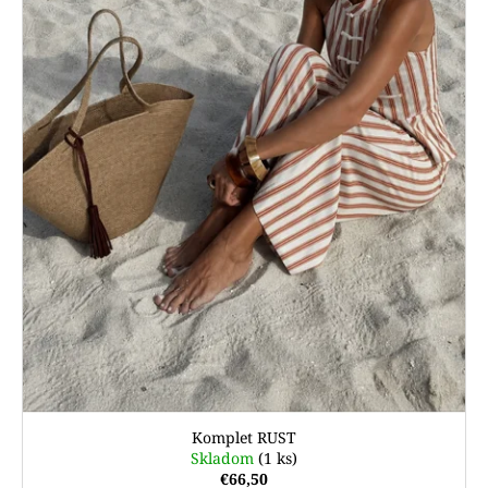
r
t
á
o
o
j
d
v
s
u
ť
k
?
t
o
v
HĽADAŤ
Komplet RUST
Skladom
(1 ks)
€66,50